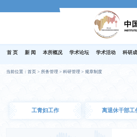
首 页
新 闻
本所概况
学术论坛
学术活动
科研
当前位置：
首页
>
所务管理
>
科研管理
>
规章制度
工青妇工作
离退休干部工